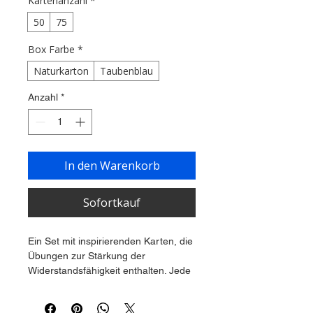
Kartenanzahl
*
50
75
Box Farbe
*
Naturkarton
Taubenblau
Anzahl
*
In den Warenkorb
Sofortkauf
Ein Set mit inspirierenden Karten, die 
Übungen zur Stärkung der 
Widerstandsfähigkeit enthalten. Jede 
Karte bietet eine kurze Anleitung für 
Einzelpersonen oder 