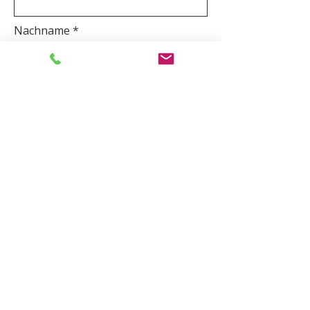
Nachname
E-Mail-Adresse
Betreff
Telefonnummer *
Nachricht schreiben ...